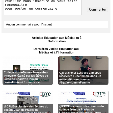
Commenter
Aucun commentaire pour l'instant
Articles Education aux Médias et à
l'Information
Dernières vidéos Education aux
Médias et à l'Information
Collège Notre-Dame - Montauban
Caporal chef Lysbelle Lameiras -
Interview réalisé par les élèves de
réserviste : une femme dans un
5ème de Charlotte Pineau
métier dit pour homme
consultante et formatrice en
#égalitéHommeFemme
communication relationnelle,
certifiée en Méthode ESPERE®
médiatrice
@CPMEoccitanie - des Jeunes du
@CPMEoccitanie - des Jeunes du
collège Jean de Prades de
collège Jean de Prades de
Castelsarrasin visitent le Centre