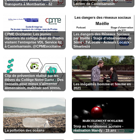
Castelsarrasin visitent Saint Jean
Leclerc de Castelsarrasin
Transports à Montbartier - 82
@LeclercBonPlan
CPME Occitanie: Les jeunes
Les dangers des Réseaux Sociaux
reporters du collège Jean de Prades
par Maëlle - Stage d'observation de
visitent l'entreprise VDL Service 82
3ème - TvLocale - Acteurs Locaux -
Smartrezo
Clip de prévention réalisé par les
élèves du Collège Notre Dame : Des
conseils pour mieux s'alimenter
Les inégalités homme et femme en
alimentation, maîtriser son stress,
2021
mieux communiquer et sur dangers
des réseaux sociaux.
Stop au harcèlement scolaire -
La pollution des océans
réalisation Mandy - 15 ans