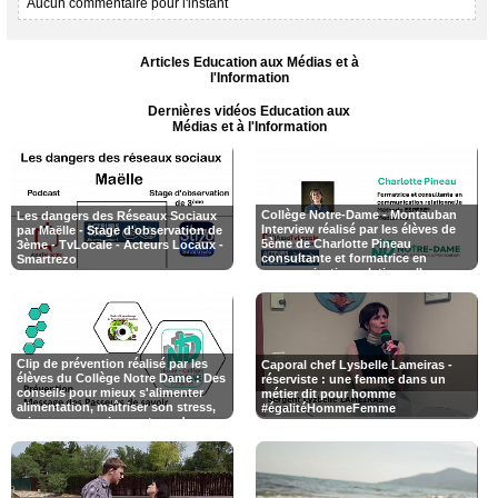
Aucun commentaire pour l'instant
Articles Education aux Médias et à
l'Information
Dernières vidéos Education aux
Médias et à l'Information
Collège Notre-Dame - Montauban
Les dangers des Réseaux Sociaux
Interview réalisé par les élèves de
par Maëlle - Stage d'observation de
5ème de Charlotte Pineau
3ème - TvLocale - Acteurs Locaux -
consultante et formatrice en
Smartrezo
communication relationnelle,
certifiée en Méthode ESPERE®
médiatrice
Clip de prévention réalisé par les
Caporal chef Lysbelle Lameiras -
élèves du Collège Notre Dame : Des
réserviste : une femme dans un
conseils pour mieux s'alimenter
métier dit pour homme
alimentation, maîtriser son stress,
#égalitéHommeFemme
mieux communiquer et sur dangers
des réseaux sociaux.