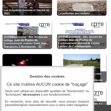
Les inégalités homme et femme en
2021
La pollution des océans
@CPMEoccitanie - des Jeunes du
@CPMEoccitanie - des Jeunes du
collège Jean de Prades de
collège Jean de Prades de
Castelsarrasin visitent le Centre
Castelsarrasin visitent Saint Jean
Leclerc de Castelsarrasin
Transports à Montbartier - 82
@LeclercBonPlan
Sylvain Aune - Aquamunda : une
Gestion des cookies
Stop au harcèlement scolaire -
alternative écologique et
réalisation Mandy - 15 ans
esthéthique aux fosses septiques
Ce site n'utilise AUCUN cookie de "traçage"
Seuls sont utilisés les dispositifs qualifiés de "fonctionnels" ou
"techniques"
nécessaires
à son fonctionnement..
En revanche, pour plus de sécurité, vous pouvez toujours
@CPMEoccitanie - des Jeunes du
paramétrer/gérer manuellement ceux-ci dans votre navigateur.
Jeunes Reporters - Le
collège Jean de Prades de
réchauffement climatique... J’ai
Castelsarrasin visitent le refuge Les