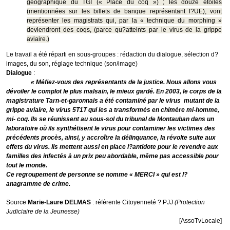
géographique du TGI (« Place du coq ») ; les douze étoiles
(mentionnées sur les billets de banque représentant l?UE), vont
représenter les magistrats qui, par la « technique du morphing »
deviendront des coqs, (parce qu?atteints par le virus de la grippe
aviaire.)
Le travail a été réparti en sous-groupes : rédaction du dialogue, sélection d?
images, du son, réglage technique (son/image)
Dialogue
:
« Méfiez-vous des représentants de la justice. Nous allons vous
dévoiler le complot le plus malsain, le mieux gardé. En 2003, le corps de la
magistrature Tarn-et-garonnais a été contaminé par le virus mutant de la
grippe aviaire, le virus 5T1T qui les a transformés en chimère mi-homme,
mi- coq. Ils se réunissent au sous-sol du tribunal de Montauban dans un
laboratoire où ils synthétisent le virus pour contaminer les victimes des
précédents procès, ainsi, y accroître la délinquance, la révolte suite aux
effets du virus. Ils mettent aussi en place l?antidote pour le revendre aux
familles des infectés à un prix peu abordable, même pas accessible pour
tout le monde.
Ce regroupement de personne se nomme « MERCI » qui est l?
anagramme de crime.
Source
Marie-Laure DELMAS
: référente Citoyenneté ? PJJ
(Protection
Judiciaire de la Jeunesse)
[AssoTvLocale]