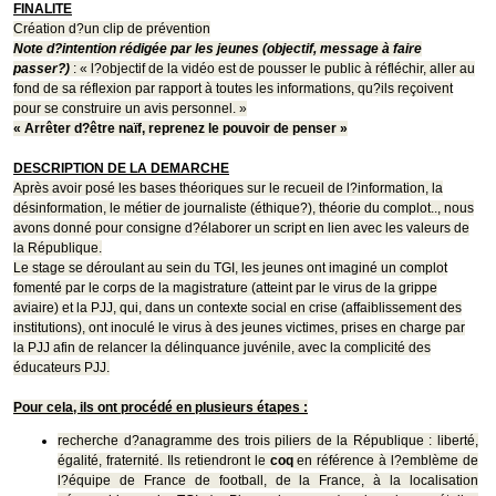
FINALITE
Création d?un clip de prévention
Note d?intention rédigée par les jeunes (objectif, message à faire
passer?)
: « l?objectif de la vidéo est de pousser le public à réfléchir, aller au
fond de sa réflexion par rapport à toutes les informations, qu?ils reçoivent
pour se construire un avis personnel. »
« Arrêter d?être naïf, reprenez le pouvoir de penser »
DESCRIPTION DE LA DEMARCHE
Après avoir posé les bases théoriques sur le recueil de l?information, la
désinformation, le métier de journaliste (éthique?), théorie du complot.., nous
avons donné pour consigne d?élaborer un script en lien avec les valeurs de
la République.
Le stage se déroulant au sein du TGI, les jeunes ont imaginé un complot
fomenté par le corps de la magistrature (atteint par le virus de la grippe
aviaire) et la PJJ, qui, dans un contexte social en crise (affaiblissement des
institutions), ont inoculé le virus à des jeunes victimes, prises en charge par
la PJJ afin de relancer la délinquance juvénile, avec la complicité des
éducateurs PJJ.
Pour cela, ils ont procédé en plusieurs étapes :
recherche d?anagramme des trois piliers de la République : liberté,
égalité, fraternité. Ils retiendront le
coq
en référence à l?emblème de
l?équipe de France de football, de la France, à la localisation