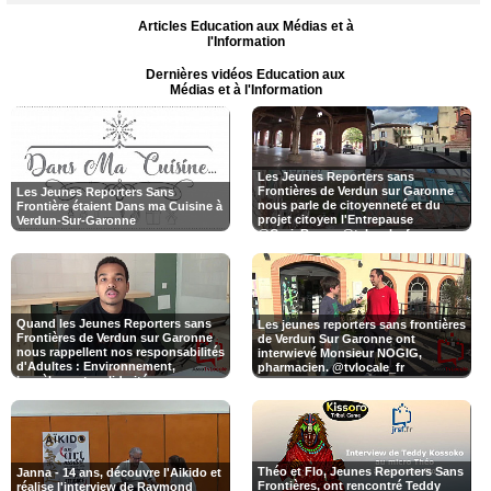
Articles Education aux Médias et à
l'Information
Dernières vidéos Education aux
Médias et à l'Information
Les Jeunes Reporters sans
Frontières de Verdun sur Garonne
Les Jeunes Reporters Sans
nous parle de citoyenneté et du
Frontière étaient Dans ma Cuisine à
projet citoyen l'Entrepause
Verdun-Sur-Garonne
@CroixRouge @tvlocale_fr
@smartrezo #Citoyenneté
Quand les Jeunes Reporters sans
Les jeunes reporters sans frontières
Frontières de Verdun sur Garonne
de Verdun Sur Garonne ont
nous rappellent nos responsabilités
interwievé Monsieur NOGIG,
d'Adultes : Environnement,
pharmacien. @tvlocale_fr
harcèlement, solidarité
@CroixRouge @tvlocale_fr
@smartrezo #Citoyenneté
Théo et Flo, Jeunes Reporters Sans
Janna - 14 ans, découvre l'Aikido et
Frontières, ont rencontré Teddy
réalise l'interview de Raymond