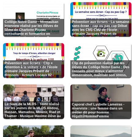
Collège Notre-Dame - Montauban
Prévention aux écrans - La semaine
Interview réalisé par les élèves de
sans écran : cap ou pas cap Débat
5ème de Charlotte Pineau
avec les CM1-CM2 de l'école
consultante et formatrice en
primaire Jacques Prévert de
communication relationnelle,
Bressols - Acteurs Locaux 82 -
certifiée en Méthode ESPERE®
Tvlocale 82
médiatrice
Prévention aux écrans - Clip «
Clip de prévention réalisé par les
Attention à la voiture » de l'école
élèves du Collège Notre Dame : Des
primaire Jacques Prévert de
conseils pour mieux s'alimenter
Bressols - Acteurs Locaux 82 -
alimentation, maîtriser son stress,
Tvlocale 82
mieux communiquer et sur dangers
des réseaux sociaux.
Le Slam de la MLDS : Texte réalisé
Caporal chef Lysbelle Lameiras -
par les jeunes de la MLDS Abdou,
réserviste : une femme dans un
Hassan, Mamadou, Mounir, Riad et
métier dit pour homme
Thamer - Musique Maxime élève au
#égalitéHommeFemme
lycée @mldscastel @jmblanquer
@DSDEN82 @education_gouv
@smartrezo @assotvlocale