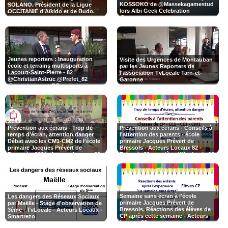
KOSSOKO de @Massekagamestud
SOLANO. Président de la Ligue
lors Albi Geek Celebration
OCCITANIE d’Aïkido et de Budo.
@smartrezo
Jeunes reporters : Inauguration
Visite des Urgences de Montauban
école et terrains multisports à
par les Jeunes Reporters de
Lacourt-Saint-Pierre - 82
l'association TvLocale Tarn-et-
@ChristianAstruc @Prefet_82
Garonne
@tarnetgaronneCG
Prévention aux écrans - Trop de
Prévention aux écrans - Conseils à
temps d'écran, attention danger
l'attention des parents - école
Débat avec les CM1-CM2 de l'école
primaire Jacques Prévert de
primaire Jacques Prévert de
Bressols - Acteurs Locaux 82 -
Bressols- 2024- Acteurs Locaux 82 -
Tvlocale 82 première diffusion le 08-
Tvlocale 82
07-2024 (c'est juste un petit rappel)
Semaine sans écran à l'école
Les dangers des Réseaux Sociaux
primaire Jacques Prévert de
par Maëlle - Stage d'observation de
Bressols. Réactions des élèves de
3ème - TvLocale - Acteurs Locaux -
CP après cette semaine - Acteurs
Smartrezo
Locaux 82