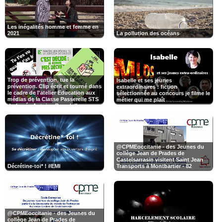
Les inégalités homme et femme en
2021
La pollution des océans
Trop de prévention, tue la
Isabelle et ses jeunes
prévention. Clip écrit et tourné dans
extraordinaires : fiction
le cadre de l'atelier Education aux
sélectionnée au concours je filme le
médias de la Classe Passerelle STS
métier qui me plaît
du Lycée Antoine Bourdelle -
Montauban - 82. #Racisme
#Citoyenneté #ThéorieDuComplot
@CPMEoccitanie - des Jeunes du
collège Jean de Prades de
Castelsarrasin visitent Saint Jean
Décrétine-toi* ! #EMI
Transports à Montbartier - 82
@CPMEoccitanie - des Jeunes du
collège Jean de Prades de