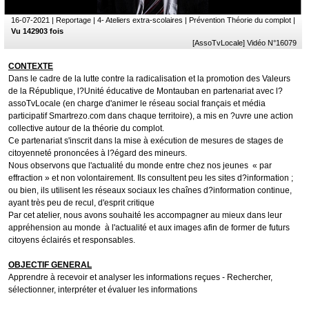
16-07-2021
| Reportage | 4- Ateliers extra-scolaires | Prévention Théorie du complot |
Vu 142903 fois
[AssoTvLocale] Vidéo N°16079
CONTEXTE
Dans le cadre de la lutte contre la radicalisation et la promotion des Valeurs
de la République, l?Unité éducative de Montauban en partenariat avec l?
assoTvLocale (en charge d'animer le réseau social français et média
participatif Smartrezo.com dans chaque territoire), a mis en ?uvre une action
collective autour de la théorie du complot.
Ce partenariat s'inscrit dans la mise à exécution de mesures de stages de
citoyenneté prononcées à l?égard des mineurs.
Nous observons que l'actualité du monde entre chez nos jeunes « par
effraction » et non volontairement. Ils consultent peu les sites d?information ;
ou bien, ils utilisent les réseaux sociaux les chaînes d?information continue,
ayant très peu de recul, d'esprit critique
Par cet atelier, nous avons souhaité les accompagner au mieux dans leur
appréhension au monde à l'actualité et aux images afin de former de futurs
citoyens éclairés et responsables.
OBJECTIF GENERAL
Apprendre à recevoir et analyser les informations reçues - Rechercher,
sélectionner, interpréter et évaluer les informations