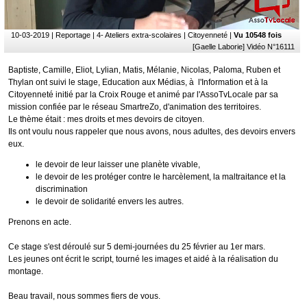
10-03-2019
| Reportage | 4- Ateliers extra-scolaires | Citoyenneté |
Vu 10548 fois
[Gaelle Laborie] Vidéo N°16111
Baptiste, Camille, Eliot, Lylian, Matis, Mélanie, Nicolas, Paloma, Ruben et
Thylan ont suivi le stage, Education aux Médias, à l'Information et à la
Citoyenneté initié par la Croix Rouge et animé par l'AssoTvLocale par sa
mission confiée par le réseau SmartreZo, d'animation des territoires.
Le thème était : mes droits et mes devoirs de citoyen.
Ils ont voulu nous rappeler que nous avons, nous adultes, des devoirs envers
eux.
le devoir de leur laisser une planète vivable,
le devoir de les protéger contre le harcèlement, la maltraitance et la
discrimination
le devoir de solidarité envers les autres.
Prenons en acte.
Ce stage s'est déroulé sur 5 demi-journées du 25 février au 1er mars.
Les jeunes ont écrit le script, tourné les images et aidé à la réalisation du
montage.
Beau travail, nous sommes fiers de vous.