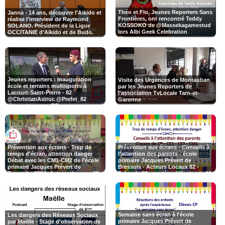
Théo et Flo, Jeunes Reporters Sans
Janna - 14 ans, découvre l'Aikido et
Frontières, ont rencontré Teddy
réalise l'interview de Raymond
KOSSOKO de @Massekagamestud
SOLANO. Président de la Ligue
lors Albi Geek Celebration
OCCITANIE d’Aïkido et de Budo.
@smartrezo
Jeunes reporters : Inauguration
Visite des Urgences de Montauban
école et terrains multisports à
par les Jeunes Reporters de
Lacourt-Saint-Pierre - 82
l'association TvLocale Tarn-et-
@ChristianAstruc @Prefet_82
Garonne
@tarnetgaronneCG
Prévention aux écrans - Trop de
Prévention aux écrans - Conseils à
temps d'écran, attention danger
l'attention des parents - école
Débat avec les CM1-CM2 de l'école
primaire Jacques Prévert de
primaire Jacques Prévert de
Bressols - Acteurs Locaux 82 -
Bressols- 2024- Acteurs Locaux 82 -
Tvlocale 82 première diffusion le 08-
Tvlocale 82
07-2024 (c'est juste un petit rappel)
Semaine sans écran à l'école
Les dangers des Réseaux Sociaux
primaire Jacques Prévert de
par Maëlle - Stage d'observation de