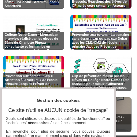
Bressols. Réactions des élèves de
3ème - TvLocale - Acteurs Locaux -
CP après cette semaine - Acteurs
Smartrezo
Locaux 82
Collège Notre-Dame - Montauban
Prévention aux écrans - La semaine
Interview réalisé par les élèves de
sans écran : cap ou pas cap Débat
5ème de Charlotte Pineau
avec les CM1-CM2 de l'école
consultante et formatrice en
primaire Jacques Prévert de
communication relationnelle,
Bressols - Acteurs Locaux 82 -
certifiée en Méthode ESPERE®
Tvlocale 82
médiatrice
Prévention aux écrans - Clip «
Clip de prévention réalisé par les
Attention à la voiture » de l'école
élèves du Collège Notre Dame : Des
primaire Jacques Prévert de
conseils pour mieux s'alimenter
Bressols - Acteurs Locaux 82 -
alimentation, maîtriser son stress,
Tvlocale 82
mieux communiquer et sur dangers
des réseaux sociaux.
Gestion des cookies
Ce site n'utilise AUCUN cookie de "traçage"
Le Slam de la MLDS : Texte réalisé
Caporal chef Lysbelle Lameiras -
Seuls sont utilisés les dispositifs qualifiés de "fonctionnels" ou
par les jeunes de la MLDS Abdou,
réserviste : une femme dans un
"techniques"
nécessaires
à son fonctionnement..
Hassan, Mamadou, Mounir, Riad et
métier dit pour homme
Thamer - Musique Maxime élève au
#égalitéHommeFemme
En revanche, pour plus de sécurité, vous pouvez toujours
lycée @mldscastel @jmblanquer
paramétrer/gérer manuellement ceux-ci dans votre navigateur.
@DSDEN82 @education_gouv