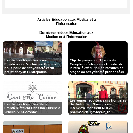
Articles Education aux Médias et à
l'Information
Dernières vidéos Education aux
Médias et à l'Information
Les Jeunes Reporters sans
Clip de prévention Théorie du
Frontières de Verdun sur Garonne
Complot - réalisé dans le cadre de
nous parle de citoyenneté et du
la mise à exécution de mesures de
projet citoyen l'Entrepause
stages de citoyenneté prononcées
@CroixRouge @tvlocale_fr
à l’égard des mineurs.
@smartrezo #Citoyenneté
@justice_gouv #DPJJ
Les jeunes reporters sans frontières
Les Jeunes Reporters Sans
de Verdun Sur Garonne ont
Frontière étaient Dans ma Cuisine à
interwievé Monsieur NOGIG,
Verdun-Sur-Garonne
pharmacien. @tvlocale_fr