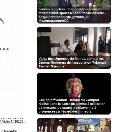
Jeunes reporters : Inauguration école et
terrains multisports à Lacourt-Saint-Pierre -
82 @ChristianAstruc @Prefet_82
@tarnetgaronneCG
Visite des Urgences de Montauban par les
Jeunes Reporters de l'association TvLocale
Tarn-et-Garonne
Clip de prévention Théorie du Complot -
réalisé dans le cadre de la mise à exécution
de mesures de stages de citoyenneté
prononcées à l’égard des mineurs.
@justice_gouv #DPJJ
e] Vidéo N°16165
 d'Isabelle