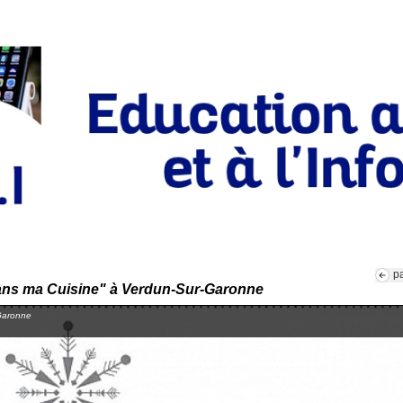
p
Dans ma Cuisine" à Verdun-Sur-Garonne
-Garonne