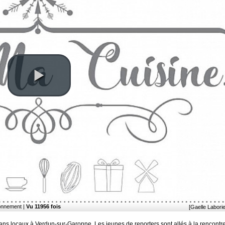
ronnement |
Vu 11956 fois
[Gaelle Labori
ns locaux à Verdun-sur-Garonne. Les jeunes de reporters sont allés à la rencontre