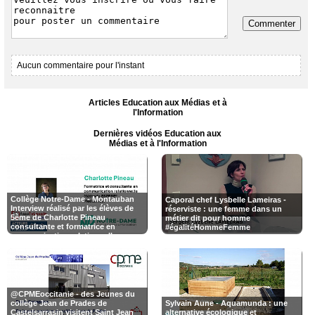
Commenter
Aucun commentaire pour l'instant
Articles Education aux Médias et à
l'Information
Dernières vidéos Education aux
Médias et à l'Information
Collège Notre-Dame - Montauban
Caporal chef Lysbelle Lameiras -
Interview réalisé par les élèves de
réserviste : une femme dans un
5ème de Charlotte Pineau
métier dit pour homme
consultante et formatrice en
#égalitéHommeFemme
communication relationnelle,
certifiée en Méthode ESPERE®
médiatrice
@CPMEoccitanie - des Jeunes du
collège Jean de Prades de
Sylvain Aune - Aquamunda : une
Castelsarrasin visitent Saint Jean
alternative écologique et