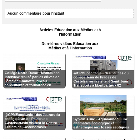
Aucun commentaire pour l'instant
Articles Education aux Médias et à
l'Information
Dernières vidéos Education aux
Médias et à l'Information
Collège Notre-Dame - Montauban
@CPMEoccitanie - des Jeunes du
Interview réalisé par les élèves de
collège Jean de Prades de
5ème de Charlotte Pineau
Castelsarrasin visitent Saint Jean
consultante et formatrice en
Transports à Montbartier - 82
communication relationnelle,
certifiée en Méthode ESPERE®
médiatrice
@CPMEoccitanie - des Jeunes du
collège Jean de Prades de
Sylvain Aune - Aquamunda : une
Castelsarrasin visitent le Centre
alternative écologique et
Leclerc de Castelsarrasin
esthéthique aux fosses septiques
@LeclercBonPlan