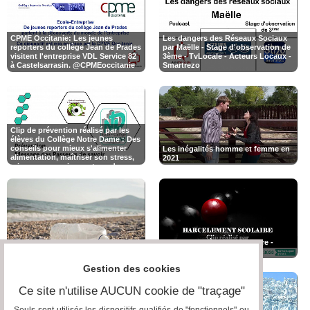
CPME Occitanie: Les jeunes
Les dangers des Réseaux Sociaux
reporters du collège Jean de Prades
par Maëlle - Stage d'observation de
visitent l'entreprise VDL Service 82
3ème - TvLocale - Acteurs Locaux -
Smartrezo
Clip de prévention réalisé par les
élèves du Collège Notre Dame : Des
conseils pour mieux s'alimenter
Les inégalités homme et femme en
alimentation, maîtriser son stress,
2021
mieux communiquer et sur dangers
des réseaux sociaux.
Stop au harcèlement scolaire -
La pollution des océans
réalisation Mandy - 15 ans
Gestion des cookies
Ce site n'utilise AUCUN cookie de "traçage"