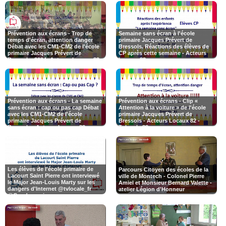
Prévention aux écrans - Trop de
Semaine sans écran à l'école
temps d'écran, attention danger
primaire Jacques Prévert de
Débat avec les CM1-CM2 de l'école
Bressols. Réactions des élèves de
primaire Jacques Prévert de
CP après cette semaine - Acteurs
Bressols- 2024- Acteurs Locaux 82 -
Locaux 82
Tvlocale 82
Prévention aux écrans - La semaine
Prévention aux écrans - Clip «
sans écran : cap ou pas cap Débat
Attention à la voiture » de l'école
avec les CM1-CM2 de l'école
primaire Jacques Prévert de
primaire Jacques Prévert de
Bressols - Acteurs Locaux 82 -
Bressols - Acteurs Locaux 82 -
Tvlocale 82
Tvlocale 82
Les élèves de l'école primaire de
Parcours Citoyen des écoles de la
Lacourt Saint Pierre ont interviewé
ville de Montech - Colonel Pierre
le Major Jean-Louis Marty sur les
Amiel et Monsieur Bernard Valette -
dangers d'Internet @tvlocale_fr
atelier Légion d'Honneur
@Gendarmerie