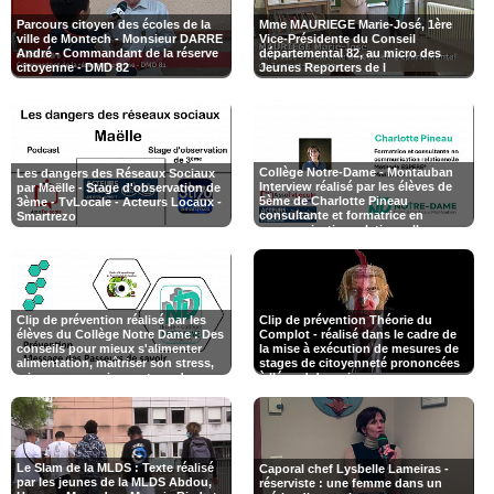
Parcours citoyen des écoles de la
Mme MAURIEGE Marie-José, 1ère
ville de Montech - Monsieur DARRE
Vice-Présidente du Conseil
André - Commandant de la réserve
départemental 82, au micro des
citoyenne - DMD 82
Jeunes Reporters de l
Collège Notre-Dame - Montauban
Les dangers des Réseaux Sociaux
Interview réalisé par les élèves de
par Maëlle - Stage d'observation de
5ème de Charlotte Pineau
3ème - TvLocale - Acteurs Locaux -
consultante et formatrice en
Smartrezo
communication relationnelle,
certifiée en Méthode ESPERE®
médiatrice
Clip de prévention réalisé par les
Clip de prévention Théorie du
élèves du Collège Notre Dame : Des
Complot - réalisé dans le cadre de
conseils pour mieux s'alimenter
la mise à exécution de mesures de
alimentation, maîtriser son stress,
stages de citoyenneté prononcées
mieux communiquer et sur dangers
à l’égard des mineurs.
des réseaux sociaux.
@justice_gouv #DPJJ
Le Slam de la MLDS : Texte réalisé
Caporal chef Lysbelle Lameiras -
par les jeunes de la MLDS Abdou,
réserviste : une femme dans un