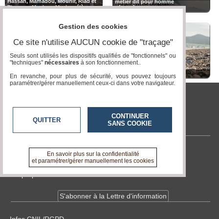
Hassan, Mamadou, Mounir, Riad et
métier dit pour homme
Thamer - Musique Maxime élève au
#égalitéHommeFemme
lycée @mldscastel @jmblanquer
@DSDEN82 @education_gouv
Gestion des cookies
@smartrezo @assotvlocale
Ce site n'utilise AUCUN cookie de "traçage"
Seuls sont utilisés les dispositifs qualifiés de "fonctionnels" ou
"techniques"
nécessaires
à son fonctionnement..
Les inégalités homme et femme en
2021
La pollution des océans
En revanche, pour plus de sécurité, vous pouvez toujours
paramétrer/gérer manuellement ceux-ci dans votre navigateur.
Education aux Médias et à
CONTINUER
QUITTER
Trop de prévention, tue la
Isabelle et ses jeunes
l'Information
SANS COOKIE
prévention. Clip écrit et tourné dans
extraordinaires : fiction
le cadre de l'atelier Education aux
sélectionnée au concours je filme le
médias de la Classe Passerelle STS
métier qui me plaît
du Lycée Antoine Bourdelle -
Montauban - 82. #Racisme
Contactez-nous
En savoir plus sur la confidentialité
#Citoyenneté #ThéorieDuComplot
et paramétrer/gérer manuellement les cookies
En savoir +
A propos de tvlocale.fr
@CPMEoccitanie - des Jeunes du
collège Jean de Prades de
S'abonner à la Lettre d'information
Castelsarrasin visitent Saint Jean
Décrétine-toi* ! #EMI
Transports à Montbartier - 82
Infos
CNIL/RGPD