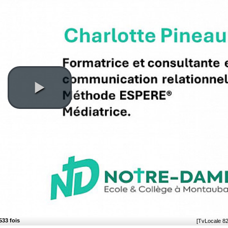
533 fois
[TvLocale 8