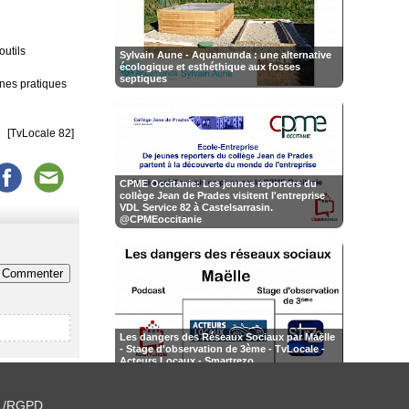
utils
Sylvain Aune - Aquamunda : une alternative
écologique et esthéthique aux fosses
septiques
nnes pratiques
[TvLocale 82]
CPME Occitanie: Les jeunes reporters du
collège Jean de Prades visitent l'entreprise
VDL Service 82 à Castelsarrasin.
Commenter
Les dangers des Réseaux Sociaux par Maëlle
- Stage d'observation de 3ème - TvLocale -
Acteurs Locaux - Smartrezo
L/RGPD