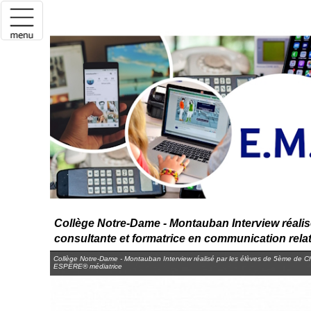
Collège Notre-Dame - Montauban Interview réalis
consultante et formatrice en communication rela
Collège Notre-Dame - Montauban Interview réalisé par les élèves de 5ème de Cha
ESPERE® médiatrice