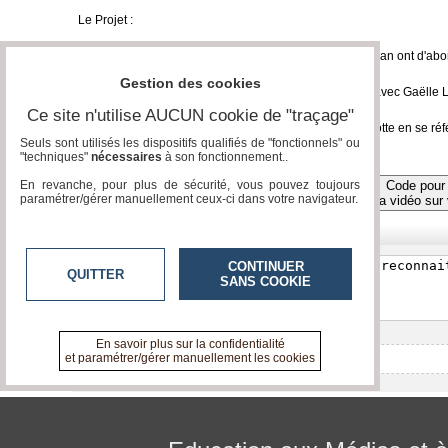
Le Projet :
Les élèves de 5ème du collège Notre-dame à Montauban ont d'abord 
proposés utilisables dans leur quotidien de collégiens.
Gestion des cookies
Ils ont suivi ensuite une cession d'Education au Média avec Gaëlle 
de diffusion sur Internet.
Ce site n'utilise AUCUN cookie de "traçage"
Pour cela, ils ont préparé en amont l'interview de Charlotte en se réfé
Seuls sont utilisés les dispositifs qualifiés de "fonctionnels" ou
"techniques"
nécessaires
à son fonctionnement..
Code pour 
En revanche, pour plus de sécurité, vous pouvez toujours
Toutes les vidéos
paramétrer/gérer manuellement ceux-ci dans votre navigateur.
la vidéo sur 
Réagissez, commentez !
CONTINUER
QUITTER
SANS COOKIE
En savoir plus sur la confidentialité
et paramétrer/gérer manuellement les cookies
Aucun commentaire pour l'instant