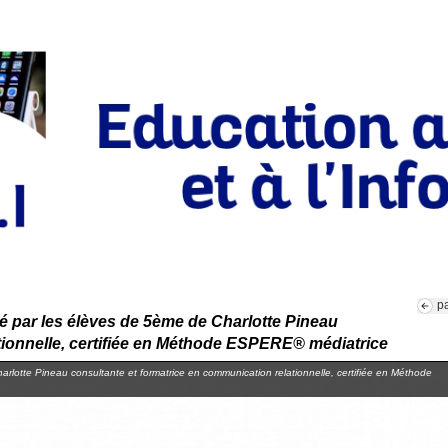
p
é par les élèves de 5ème de Charlotte Pineau
tionnelle, certifiée en Méthode ESPERE® médiatrice
rlotte Pineau consultante et formatrice en communication relationnelle, certifiée en Méthode