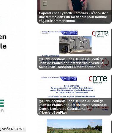
Caporal chef Lysbelle Lameiras - réserviste :
une femme dans un métier dit pour homme
#égalitéHommeFemme
@CPMEoccitanie - des Jeunes du collège
Jean de Prades de Castelsarrasin visitent
Saint Jean Transports à Montbartier - 82
@CPMEoccitanie - des Jeunes du collège
Jean de Prades de Castelsarrasin visitent le
Centre Leclerc de Castelsarrasin
@LeclercBonPlan
2] Vidéo N°24759